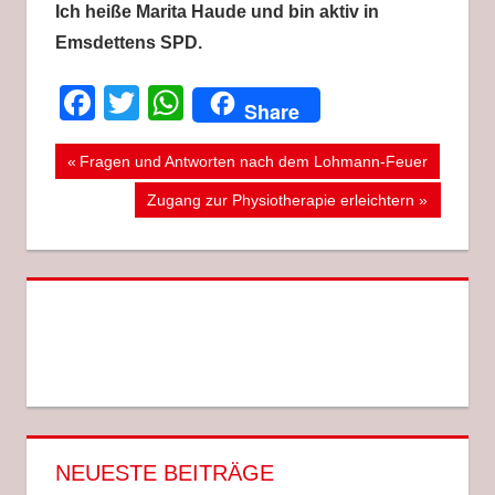
Ich heiße Marita Haude und bin aktiv in
Emsdettens SPD.
Facebook
Twitter
WhatsApp
Share
Beitragsnavigation
Vorheriger
Fragen und Antworten nach dem Lohmann-Feuer
Beitrag:
Nächster
Zugang zur Physiotherapie erleichtern
Beitrag:
NEUESTE BEITRÄGE