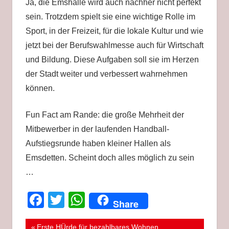
Ja, die Emshalle wird auch nachher nicht perfekt
sein. Trotzdem spielt sie eine wichtige Rolle im
Sport, in der Freizeit, für die lokale Kultur und wie
jetzt bei der Berufswahlmesse auch für Wirtschaft
und Bildung. Diese Aufgaben soll sie im Herzen
der Stadt weiter und verbessert wahrnehmen
können.
Fun Fact am Rande: die große Mehrheit der
Mitbewerber in der laufenden Handball-
Aufstiegsrunde haben kleiner Hallen als
Emsdetten. Scheint doch alles möglich zu sein
…
Facebook
Twitter
WhatsApp
Share
Beitragsnavigation
EMSDETTEN
Vorheriger
Erste HÜrde für bezahlbares Wohnen