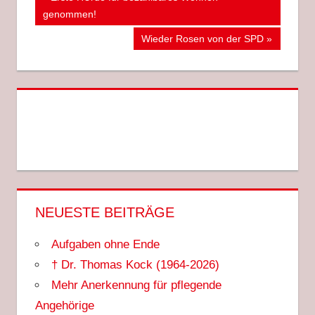
Beitrag:
genommen!
EMSHALLE
HANDBALL
Nächster
Wieder Rosen von der SPD
Beitrag:
NEUESTE BEITRÄGE
Aufgaben ohne Ende
† Dr. Thomas Kock (1964-2026)
Mehr Anerkennung für pflegende
Angehörige