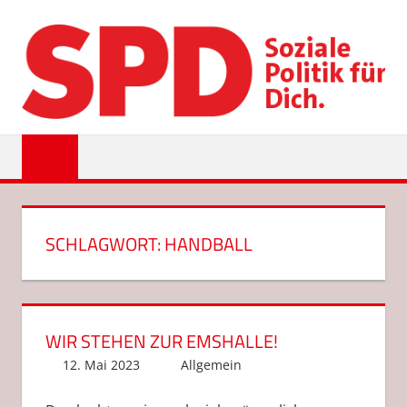
Zum
Inhalt
springen
SPD
EMSDETTEN
SCHLAGWORT:
HANDBALL
WIR STEHEN ZUR EMSHALLE!
12. Mai 2023
Anke Hackethal
Allgemein