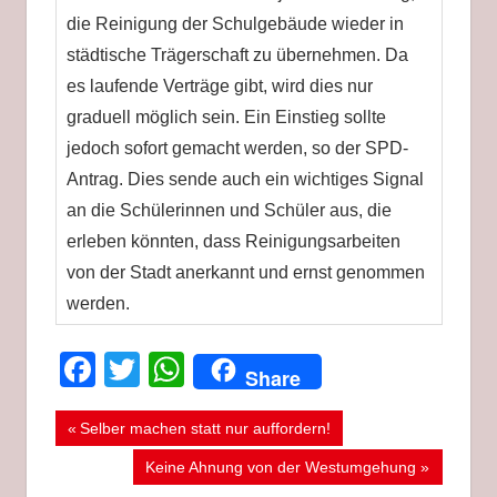
die Reinigung der Schulgebäude wieder in
städtische Trägerschaft zu übernehmen. Da
es laufende Verträge gibt, wird dies nur
graduell möglich sein. Ein Einstieg sollte
jedoch sofort gemacht werden, so der SPD-
Antrag. Dies sende auch ein wichtiges Signal
an die Schülerinnen und Schüler aus, die
erleben könnten, dass Reinigungsarbeiten
von der Stadt anerkannt und ernst genommen
werden.
Facebook
Twitter
WhatsApp
Share
Beitragsnavigation
SCHULEN;
Vorheriger
Selber machen statt nur auffordern!
PUTZKRÄFTE;
Beitrag:
Nächster
Keine Ahnung von der Westumgehung
STÄDTISCHE
Beitrag:
AUFGABEN