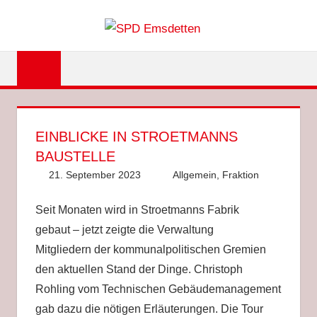
Zum
SPD
Inhalt
springen
EMSDET
EINBLICKE IN STROETMANNS
BAUSTELLE
21. September 2023
Anke Hackethal
Allgemein
,
Fraktion
Seit Monaten wird in Stroetmanns Fabrik
gebaut – jetzt zeigte die Verwaltung
Mitgliedern der kommunalpolitischen Gremien
den aktuellen Stand der Dinge. Christoph
Rohling vom Technischen Gebäudemanagement
gab dazu die nötigen Erläuterungen. Die Tour