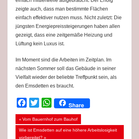
einfach mittlerweile aufgebraucht. Der Erfolg
zeigte auch, dass man bestimmte Flächen
einfach effektiver nutzen muss. Nicht zuletzt: Die
jüngsten Energiepreissteigerungen haben allen
gezeigt, dass eine zeitgemäße Heizung und
Lüftung kein Luxus ist.
Im Moment sind die Arbeiten im Zeitplan. Im
nächsten Sommer soll das Gebäude in seiner
Vielfalt wieder der beliebte Treffpunkt sein, als
den Emsdetten es braucht.
Facebook
Twitter
WhatsApp
Share
Beitragsnavigation
EMSDETTEN
Vorheriger
Vom Bauernhof zum Bauhof
Beitrag:
STROETMANNS
Nächster
Wie ist Emsdetten auf eine höhere Arbeitslosigkeit
FABRIK
Beitrag:
vorbereitet?