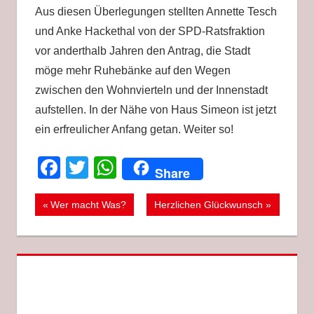
Aus diesen Überlegungen stellten Annette Tesch
und Anke Hackethal von der SPD-Ratsfraktion
vor anderthalb Jahren den Antrag, die Stadt
möge mehr Ruhebänke auf den Wegen
zwischen den Wohnvierteln und der Innenstadt
aufstellen. In der Nähe von Haus Simeon ist jetzt
ein erfreulicher Anfang getan. Weiter so!
Facebook
Twitter
WhatsApp
Share
Beitragsnavigation
Vorheriger
Nächster
Wer macht Was?
Herzlichen Glückwunsch
Beitrag:
Beitrag: