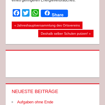
eines geringeren Energieverbrauches.
Facebook
Twitter
WhatsApp
Share
Beitragsnavigation
BIBLIOTHEK
Vorheriger
Jahreshauptversammlung des Ortsvereins
Beitrag:
EMSDETTEN
Nächster
Deshalb selber Schulen putzen!
Beitrag:
NEUESTE BEITRÄGE
Aufgaben ohne Ende