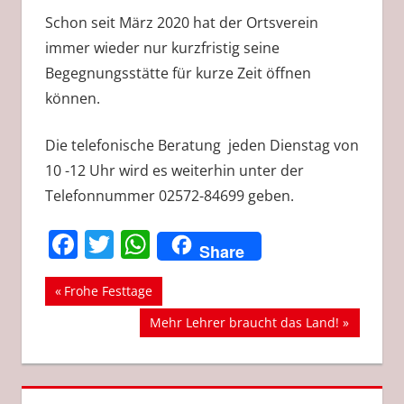
Schon seit März 2020 hat der Ortsverein
immer wieder nur kurzfristig seine
Begegnungsstätte für kurze Zeit öffnen
können.
Die telefonische Beratung jeden Dienstag von
10 -12 Uhr wird es weiterhin unter der
Telefonnummer 02572-84699 geben.
Facebook
Twitter
WhatsApp
Share
Beitragsnavigation
AWO
Vorheriger
Frohe Festtage
Beitrag:
CORONA
Nächster
Mehr Lehrer braucht das Land!
EMSDETTEN
Beitrag:
SPD