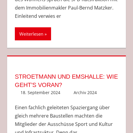
dem Immobilienmakler Paul-Bernd Matzker.
Einleitend verwies er
Weiterlesen
STROETMANN UND EMSHALLE: WIE
GEHT’S VORAN?
18. September 2024
Anke Hackethal
Archiv 2024
Einen fachlich geleiteten Spaziergang über
gleich mehrere Baustellen machten die
Mitglieder der Ausschüsse Sport und Kultur
und Infrastruktur. Denn das