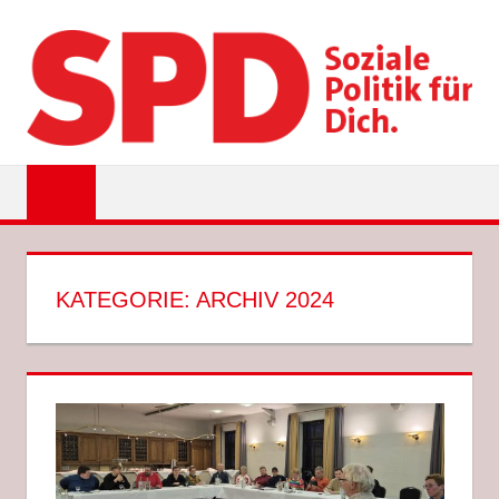
Zum
Inhalt
springen
SPD
EMSDETTEN
KATEGORIE:
ARCHIV 2024