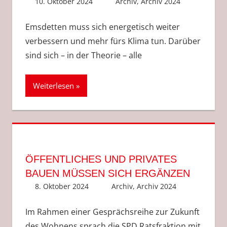
10. Oktober 2024
Anke Hackethal
Archiv
,
Archiv 2024
Emsdetten muss sich energetisch weiter
verbessern und mehr fürs Klima tun. Darüber
sind sich – in der Theorie – alle
Weiterlesen
ÖFFENTLICHES UND PRIVATES
BAUEN MÜSSEN SICH ERGÄNZEN
8. Oktober 2024
Anke Hackethal
Archiv
,
Archiv 2024
Im Rahmen einer Gesprächsreihe zur Zukunft
des Wohnens sprach die SPD Ratsfraktion mit