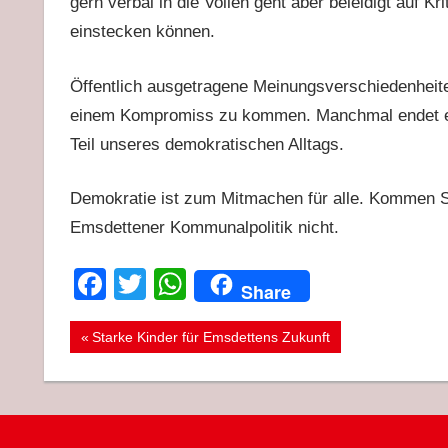
gern verbal in die Vollen geht aber beleidigt auf Kr
einstecken können.
Öffentlich ausgetragene Meinungsverschiedenheite
einem Kompromiss zu kommen. Manchmal endet es 
Teil unseres demokratischen Alltags.
Demokratie ist zum Mitmachen für alle. Kommen Sie,
Emsdettener Kommunalpolitik nicht.
Facebook
Twitter
WhatsApp
Share
Beitragsnavigation
Vorheriger
Starke Kinder für Emsdettens Zukunft
Beitrag: