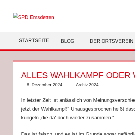
Zum
Inhalt
springen
STARTSEITE
BLOG
DER ORTSVEREIN
ALLES WAHLKAMPF ODER 
8. Dezember 2024
Anke Hackethal
Archiv 2024
In letzter Zeit ist anlässlich von Meinungsverschie
jetzt der Wahlkampf!“ Unausgesprochen heißt das:
kungeln ‚die da‘ doch wieder zusammen.“
Das ist falsch, und es ist im Grunde sogar gefährl