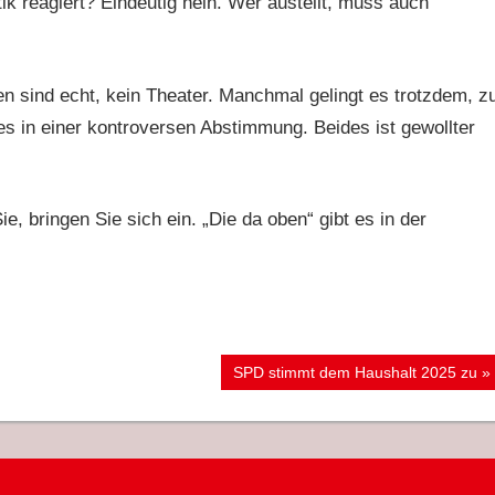
itik reagiert? Eindeutig nein. Wer austeilt, muss auch
n sind echt, kein Theater. Manchmal gelingt es trotzdem, z
in einer kontroversen Abstimmung. Beides ist gewollter
 bringen Sie sich ein. „Die da oben“ gibt es in der
Nächster
SPD stimmt dem Haushalt 2025 zu
Beitrag: