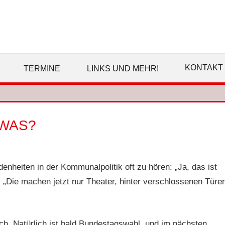
SPD
EMSDETTEN
KONTAKT
TERMINE
LINKS UND MEHR!
WAS?
denheiten in der Kommunalpolitik oft zu hören: „Ja, das ist
 „Die machen jetzt nur Theater, hinter verschlossenen Türe
ich. Natürlich ist bald Bundestagswahl, und im nächsten