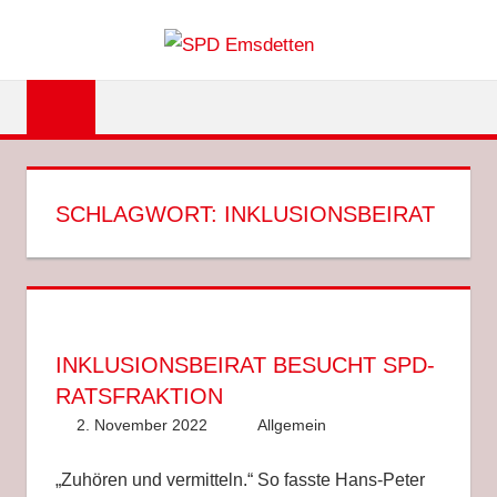
Zum
SPD
Inhalt
springen
EMSDET
SCHLAGWORT:
INKLUSIONSBEIRAT
INKLUSIONSBEIRAT BESUCHT SPD-
RATSFRAKTION
2. November 2022
Anke Hackethal
Allgemein
„Zuhören und vermitteln.“ So fasste Hans-Peter