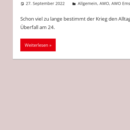
27. September 2022
Sascha Höcker
Allgemein
,
AWO
,
AWO Ems
Schon viel zu lange bestimmt der Krieg den Allt
Überfall am 24.
Weiterlesen