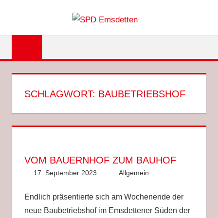
Zum
SPD
Inhalt
springen
EMSDET
SCHLAGWORT:
BAUBETRIEBSHOF
VOM BAUERNHOF ZUM BAUHOF
17. September 2023
Anke Hackethal
Allgemein
Endlich präsentierte sich am Wochenende der
neue Baubetriebshof im Emsdettener Süden der