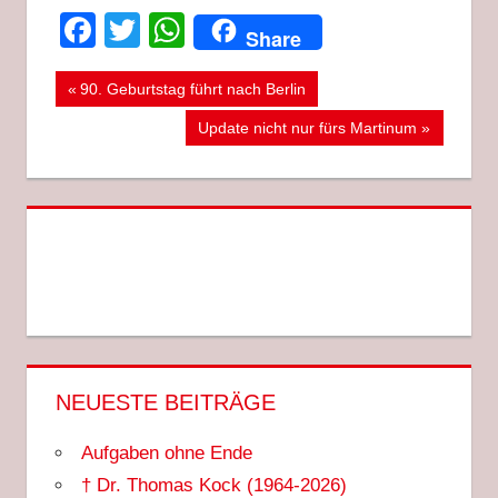
Facebook
Twitter
WhatsApp
Share
Beitragsnavigation
Vorheriger
90. Geburtstag führt nach Berlin
Beitrag:
Nächster
Update nicht nur fürs Martinum
Beitrag:
NEUESTE BEITRÄGE
Aufgaben ohne Ende
† Dr. Thomas Kock (1964-2026)