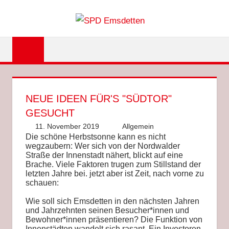
Zum
SPD
Inhalt
springen
EMSDET
NEUE IDEEN FÜR'S "SÜDTOR"
GESUCHT
11. November 2019
Sascha Höcker
Allgemein
Die schöne Herbstsonne kann es nicht
wegzaubern: Wer sich von der Nordwalder
Straße der Innenstadt nähert, blickt auf eine
Brache. Viele Faktoren trugen zum Stillstand der
letzten Jahre bei. jetzt aber ist Zeit, nach vorne zu
schauen:
Wie soll sich Emsdetten in den nächsten Jahren
und Jahrzehnten seinen Besucher*innen und
Bewohner*innen präsentieren? Die Funktion von
Innenstädten wandelt sich rasant. Ein Investoren-