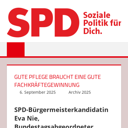
Zum
Inhalt
springen
SPD
EMSDETTEN
GUTE PFLEGE BRAUCHT EINE GUTE
FACHKRÄFTEGEWINNUNG
6. September 2025
Anke Hackethal
Archiv 2025
SPD-Bürgermeisterkandidatin
Eva Nie,
Bundestagsabgeordneter