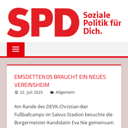
Zum
Inhalt
springen
SPD
EMSDETTEN
EMSDETTEN 05 BRAUCHT EIN NEUES
VEREINSHEIM
22. Juli 2025
Anke Hackethal
Allgemein
Am Rande des DEVK‑Christian‑Iker
Fußballcamps im Salvus‑Stadion besuchte die
Bürgermeister-Kandidatin Eva Nie gemeinsam