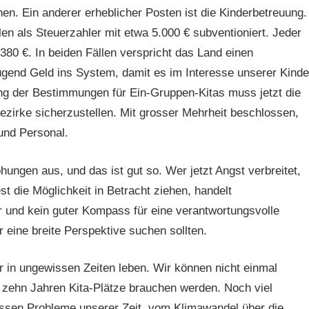
nen. Ein anderer erheblicher Posten ist die Kinderbetreuung.
len als Steuerzahler mit etwa 5.000 € subventioniert. Jeder
80 €. In beiden Fällen verspricht das Land einen
ügend Geld ins System, damit es im Interesse unserer Kinde
ung der Bestimmungen für Ein-Gruppen-Kitas muss jetzt die
zirke sicherzustellen. Mit grosser Mehrheit beschlossen,
 und Personal.
ngen aus, und das ist gut so. Wer jetzt Angst verbreitet,
t die Möglichkeit in Betracht ziehen, handelt
er und kein guter Kompass für eine verantwortungsvolle
 eine breite Perspektive suchen sollten.
 in ungewissen Zeiten leben. Wir können nicht einmal
in zehn Jahren Kita-Plätze brauchen werden. Noch viel
ossen Probleme unserer Zeit, vom Klimawandel über die