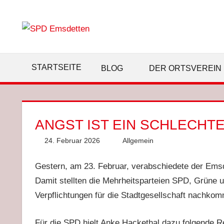
Zum
Inhalt
springen
STARTSEITE
BLOG
DER ORTSVEREIN
ANGST IST EIN SCHLECHT
24. Februar 2026
Anke Hackethal
Allgemein
Gestern, am 23. Februar, verabschiedete der Emsd
Damit stellten die Mehrheitsparteien SPD, Grüne un
Verpflichtungen für die Stadtgesellschaft nachko
Für die SPD hielt Anke Hackethal dazu folgende R